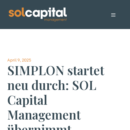
Zum
Inhalt
Menü
springen
April 9, 2025
SIMPLON startet
neu durch: SOL
Capital
Management
übernimmt